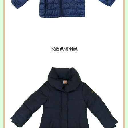
深藍色短羽絨